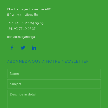
Charbonnages Immeuble ABC
BP 23 744 – Libreville
Tel : +241 (0) 62 84 09 09
+241 (0) 77 10 87 37
contact@aganor.ga



ABONNEZ-VOUS A NOTRE NEWSLETTER