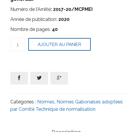
Numéro de l’Arrêté
: 2017-20/MCPMEI
Année de publication:
2020
Nombre de pages:
40
quantité
AJOUTER AU PANIER
de
Plastiques
–
Détermination
des
propriétés
en



traction
Partie
1 :
Principes
Catégories :
Normes
,
Normes Gabonaises adoptées
généraux
par Comité Technique de normalisation