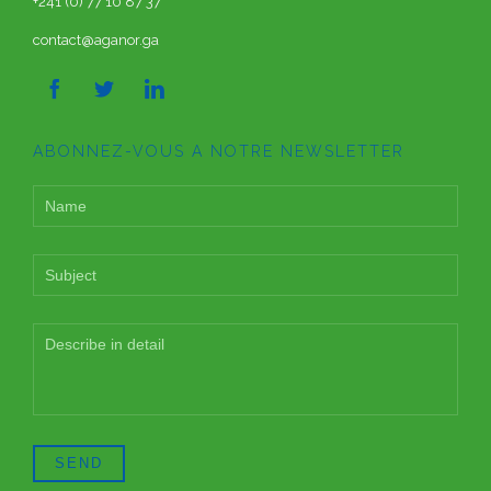
+241 (0) 77 10 87 37
contact@aganor.ga



ABONNEZ-VOUS A NOTRE NEWSLETTER