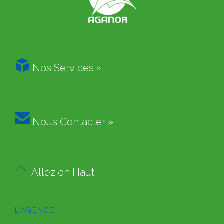

Nos Services »

Nous Contacter »

Allez en Haut
L’AGENCE