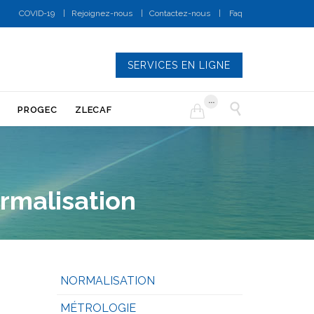
COVID-19
|
Rejoignez-nous
|
Contactez-nous
|
Faq
SERVICES EN LIGNE
...


PROGEC
ZLECAF
rmalisation
NORMALISATION
MÉTROLOGIE