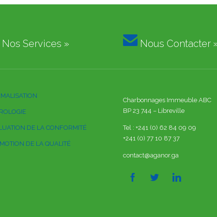

Nos Services »
Nous Contacter 
MALISATION
Charbonnages Immeuble ABC
BP 23 744 – Libreville
ROLOGIE
LUATION DE LA CONFORMITÉ
Tel : +241 (0) 62 84 09 09
+241 (0) 77 10 87 37
MOTION DE LA QUALITÉ
contact@aganor.ga


