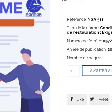
Référence:
NGA 511
Titre de la norme:
Condi
de restauration : Exi
Numéro de l’Arrêté:
097
Année de publication:
20
Nombre de pages:
quantité
AJOUTER AU
de
Conditions
d’hygiène
dans
les
établissements
de


Like
Tweet
restauration
: