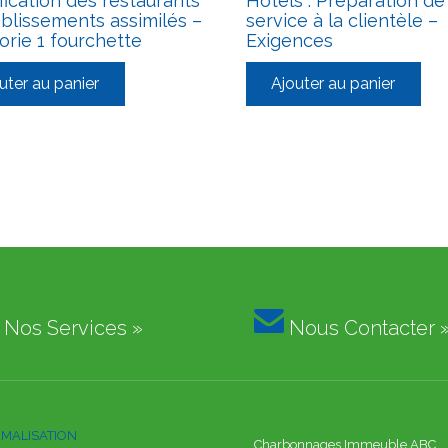
fication des restaurants
Hôtels : Préparation de
ablissements assimilés –
service à la clientèle –
orie 1 fourchette
Exigences
uter au panier
Ajouter au panier

Nos Services »
Nous Contacter 
MALISATION
Charbonnages Immeuble ABC