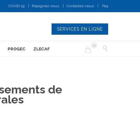
COVID-19
|
Rejoignez-nous
|
Contactez-nous
|
Faq
SERVICES EN LIGNE
...


PROGEC
ZLECAF
issements de
rales