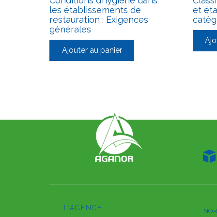
Conditions d’hygiène dans
Classi
les établissements de
et ét
restauration : Exigences
catég
générales
Ajo
Ajouter au panier

L’AGENCE
NOR