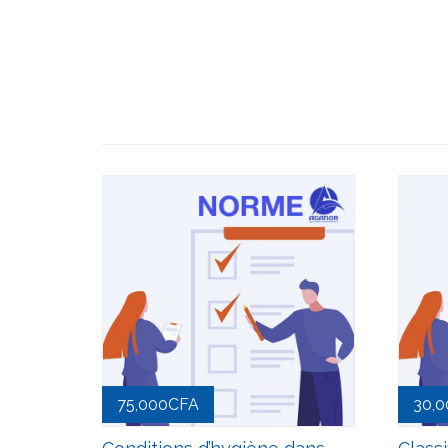
75,000
CFA
30,0