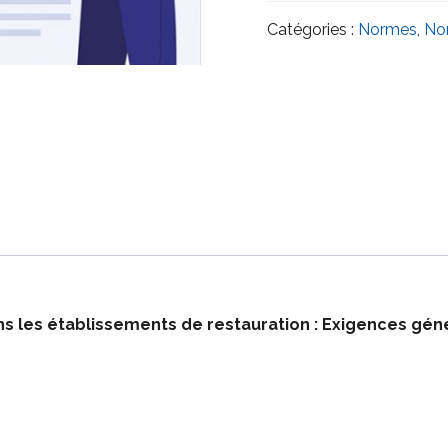
Exigences
générales
Catégories :
Normes
,
No
ns les établissements de restauration : Exigences gén