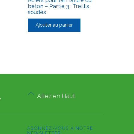
Aciers pour l’armature du
béton – Partie 3 : Treillis
soudés
Ajouter au panier

Allez en Haut
»
ABONNEZ-VOUS A NOTRE
NEWSLETTER