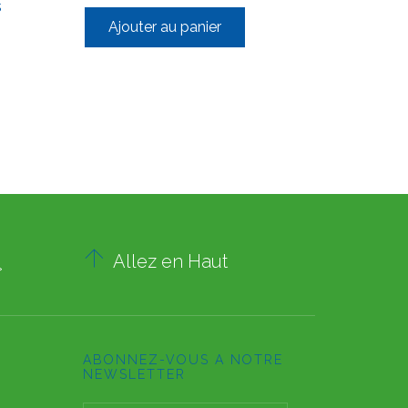
s
Ajouter au panier

Allez en Haut
»
ABONNEZ-VOUS A NOTRE
NEWSLETTER