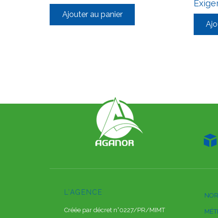
Exige
Ajouter au panier
Ajo

L’AGENCE
NOR
Créée par décret n°0227/PR/MIMT
MÉT