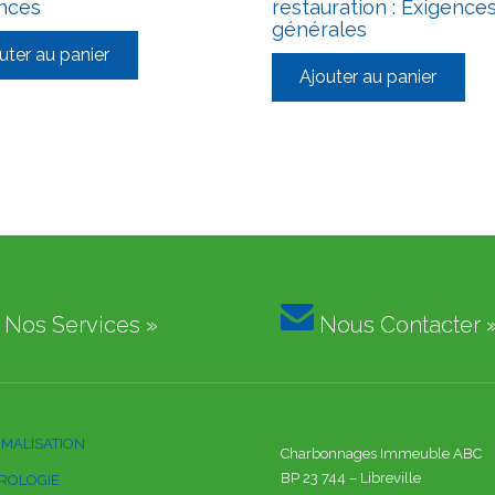
nces
restauration : Exigence
générales
uter au panier
Ajouter au panier

Nos Services »
Nous Contacter 
MALISATION
Charbonnages Immeuble ABC
BP 23 744 – Libreville
ROLOGIE