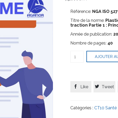
Référence:
NGA ISO 527
Titre de la norme:
Plast
traction Partie 1 : Pr
Année de publication:
2
Nombre de pages:
40
quantité
AJOUTER AU
de
Plastiques
–
Détermination
des
propriétés
en


Like
Tweet
traction
Partie
1
:
Catégories :
CT10 Santé 
Principes
généraux