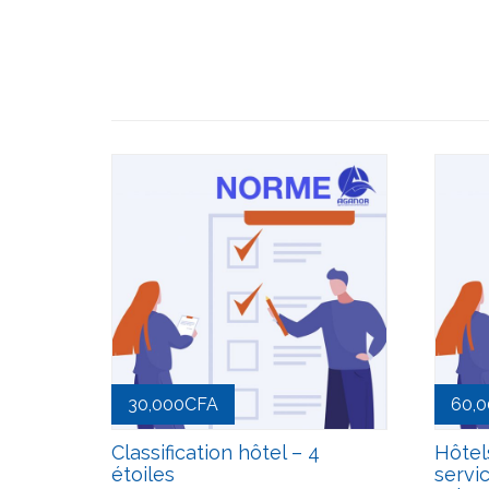
30,000
CFA
60,
Classification hôtel – 4
Hôtel
étoiles
servic