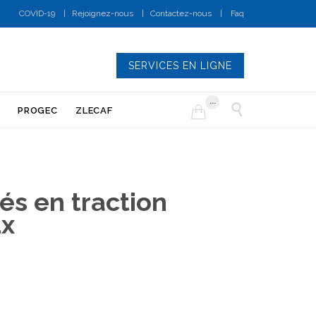
COVID-19
|
Rejoignez-nous
|
Contactez-nous
|
Faq
SERVICES EN LIGNE
...


PROGEC
ZLECAF
és en traction
ux