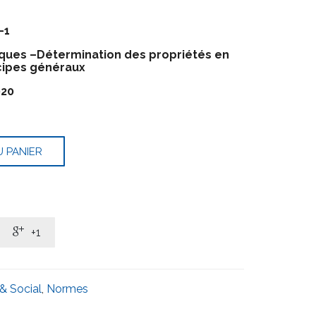
-1
iques –Détermination des propriétés en
incipes généraux
020
 PANIER

+1
& Social
,
Normes