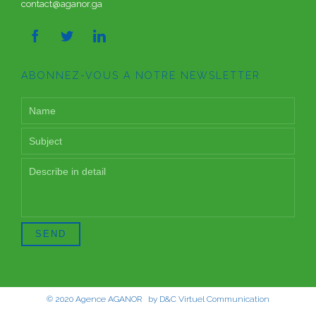
contact@aganor.ga



ABONNEZ-VOUS A NOTRE NEWSLETTER
© 2020
Agence AGANOR
by
D&C Virtuel Communication