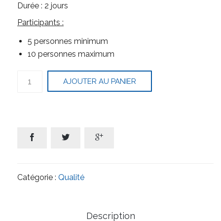
Durée : 2 jours
Participants :
5 personnes minimum
10 personnes maximum
quantité
AJOUTER AU PANIER
de
Norme
ISO
9001
version
2015



Catégorie :
Qualité
Description