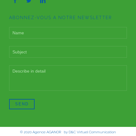



ABONNEZ-VOUS A NOTRE NEWSLETTER
© 2020
Agence AGANOR
by
D&C Virtuel Communication