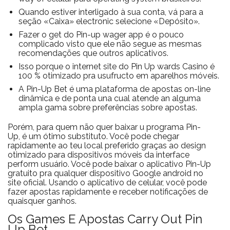
Quando estiver interligado à sua conta, vá para a
seção «Caixa» electronic selecione «Depósito».
Fazer o get do Pin-up wager app é o pouco
complicado visto que ele não segue as mesmas
recomendações que outros aplicativos.
Isso porque o internet site do Pin Up wards Casino é
100 % otimizado pra usufructo em aparelhos móveis.
A Pin-Up Bet é uma plataforma de apostas on-line
dinâmica e de ponta una cual atende an alguma
ampla gama sobre preferências sobre apostas.
Porém, para quem não quer baixar u programa Pin-
Up, é um ótimo substituto. Você pode chegar
rapidamente ao teu local preferido graças ao design
otimizado para dispositivos móveis da interface
perform usuário. Você pode baixar o aplicativo Pin-Up
gratuito pra qualquer dispositivo Google android no
site oficial. Usando o aplicativo de celular, você pode
fazer apostas rapidamente e receber notificações de
quaisquer ganhos.
Os Games E Apostas Carry Out Pin
Up Bet