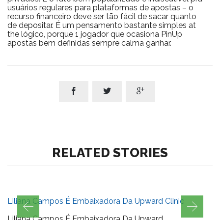
usuários regulares para plataformas de apostas – o
recurso financeiro deve ser tão fácil de sacar quanto
de depositar. É um pensamento bastante simples at
the lógico, porque 1 jogador que ocasiona PinUp
apostas bem definidas sempre calma ganhar.



RELATED STORIES
juin 3, 2023
Liliana Campos É Embaixadora Da Upward Clinic
Liliana Campos É Embaixadora Da Upward