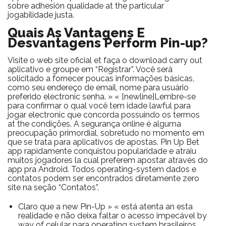
sobre adhesión qualidade at the particular
jogabilidade justa.
Quais As Vantagens E
Desvantagens Perform Pin-up?
Visite o web site oficial et faça o download carry out
aplicativo e groupe em “Registrar”. Você será
solicitado a fornecer poucas informações básicas,
como seu endereço de email, nome para usuário
preferido electronic senha. » « [newline]Lembre-se
para confirmar o qual você tem idade lawful para
jogar electronic que concorda possuindo os termos
at the condições. A segurança online é alguma
preocupação primordial, sobretudo no momento em
que se trata para aplicativos de apostas. Pin Up Bet
app rapidamente conquistou popularidade e atraiu
muitos jogadores la cual preferem apostar através do
app pra Android. Todos operating-system dados e
contatos podem ser encontrados diretamente zero
site na seção “Contatos”.
Claro que a new Pin-Up » « está atenta an esta
realidade e não deixa faltar o acesso impecável by
way of celular para operating system brasileiros.