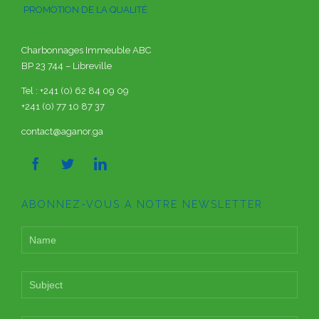
PROMOTION DE LA QUALITÉ
Charbonnages Immeuble ABC
BP 23 744 – Libreville
Tel : +241 (0) 62 84 09 09
+241 (0) 77 10 87 37
contact@aganor.ga



ABONNEZ-VOUS A NOTRE NEWSLETTER