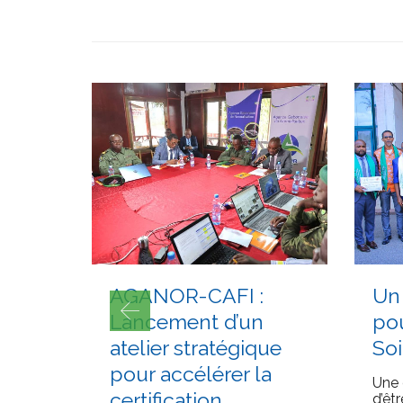
JUILLET 17, 2026
JUILLE
AGANOR-CAFI :
Un
Lancement d’un
pou
atelier stratégique
So
pour accélérer la
Une 
certification
d’êt