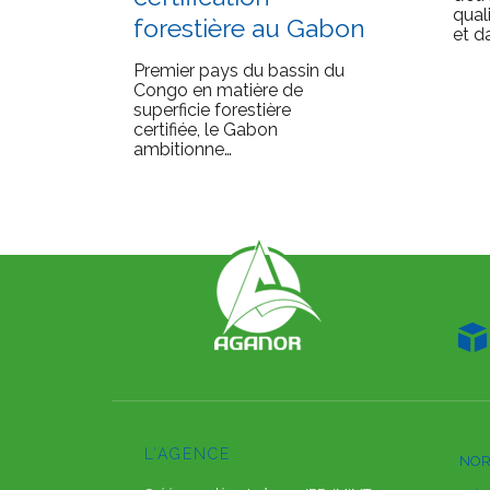
qual
forestière au Gabon
et d
Premier pays du bassin du
Congo en matière de
superficie forestière
certifiée, le Gabon
ambitionne…

L’AGENCE
NOR