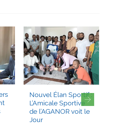
JUILLET 8, 2026
JUILLET 3,
ers
Nouvel Élan Sportif :
AGA
nt
L’Amicale Sportive
CAIS
s
de l’AGANOR voit le
pour
Jour
d’Exc