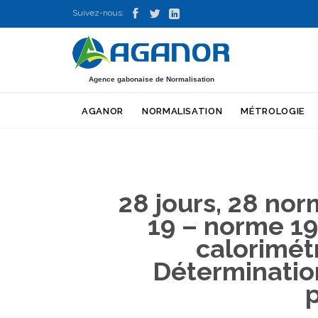



Suivez-nous:
Agence gabonaise de Normalisation
AGANOR
NORMALISATION
MÉTROLOGIE
28 jours, 28 nor
19 – norme 19
calorimétr
Détermination
p