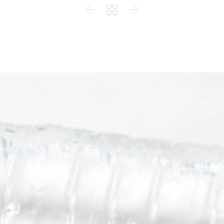


