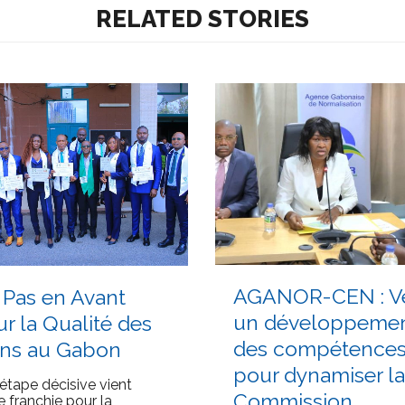
RELATED STORIES
JUILLET 12, 2026
T 16, 2026
AGANOR-CEN : V
 Pas en Avant
un développeme
r la Qualité des
des compétence
ins au Gabon
pour dynamiser la
étape décisive vient
Commission
re franchie pour la