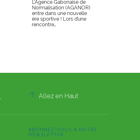
L’Agence Gabonaise de
Dans u
Normalisation (AGANOR)
qualité
entre dans une nouvelle
la CAIS
ère sportive ! Lors d’une
rencontre…

Allez en Haut
»
ABONNEZ-VOUS A NOTRE
NEWSLETTER