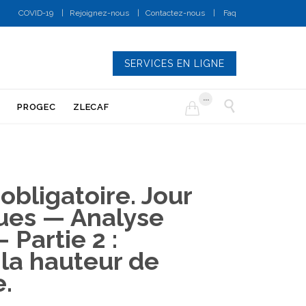
COVID-19
|
Rejoignez-nous
|
Contactez-nous
|
Faq
SERVICES EN LIGNE
...


PROGEC
ZLECAF
obligatoire. Jour
ques — Analyse
 Partie 2 :
 la hauteur de
e.