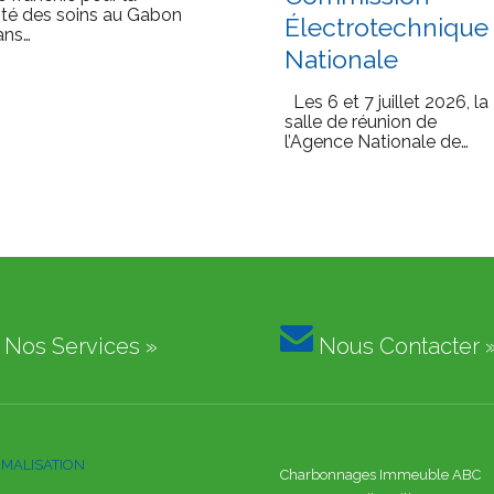
ité des soins au Gabon
Électrotechnique
ans…
Nationale
Les 6 et 7 juillet 2026, la
salle de réunion de
l’Agence Nationale de…

Nos Services »
Nous Contacter 
MALISATION
Charbonnages Immeuble ABC