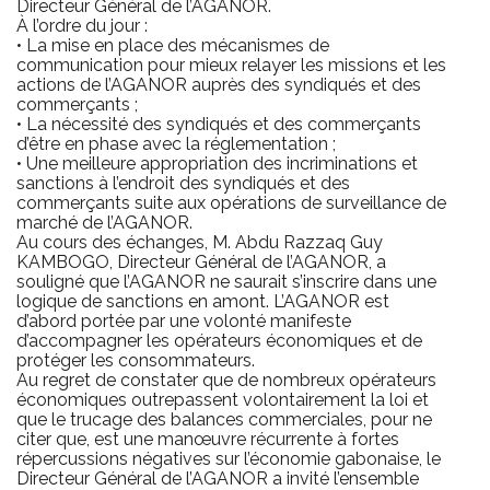
Directeur Général de l’AGANOR.
À l’ordre du jour :
• La mise en place des mécanismes de
communication pour mieux relayer les missions et les
actions de l’AGANOR auprès des syndiqués et des
commerçants ;
• La nécessité des syndiqués et des commerçants
d’être en phase avec la réglementation ;
• Une meilleure appropriation des incriminations et
sanctions à l’endroit des syndiqués et des
commerçants suite aux opérations de surveillance de
marché de l’AGANOR.
Au cours des échanges, M. Abdu Razzaq Guy
KAMBOGO, Directeur Général de l’AGANOR, a
souligné que l’AGANOR ne saurait s’inscrire dans une
logique de sanctions en amont. L’AGANOR est
d’abord portée par une volonté manifeste
d’accompagner les opérateurs économiques et de
protéger les consommateurs.
Au regret de constater que de nombreux opérateurs
économiques outrepassent volontairement la loi et
que le trucage des balances commerciales, pour ne
citer que, est une manœuvre récurrente à fortes
répercussions négatives sur l’économie gabonaise, le
Directeur Général de l’AGANOR a invité l’ensemble