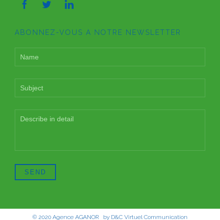



ABONNEZ-VOUS A NOTRE NEWSLETTER
© 2020
Agence AGANOR
by
D&C Virtuel Communication