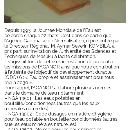
Depuis 1993, la Journée Mondiale de l’Eau est
célébrée chaque 22 mars. C’est dans ce cadre que
l’Agence Gabonaise de Normalisation, représentée par
le Directeur Régional, M. Aymar Severin KOMBILA, a
pris part, sur invitation de l’Université des Sciences et
Techniques de Masuku à ladite célébration.
Il s’agissait lors de cette manifestation de présenter
les missions de l’AGANOR ainsi que notre contribution
à l’atteinte de l’objectif de développement durable
(ODD) 6 : « Eau propre et assainissement pour tous
d’ici à 2030 ».
Pour rappel, l’AGANOR a élaboré plusieurs normes
dans le domaine de l’eau notamment :
– NGA 13501 : Les eaux potables en
bouteille/conditionnées (autres que les eaux
minérales naturelles) ;
– NGA 13502 : Code d’usages en matière d’hygiène
pour l’eau potable en bouteille/conditionnées (autres
que les eaux minérales naturelles) ;
– NGA 13503 : Norme pour les eaux minérales