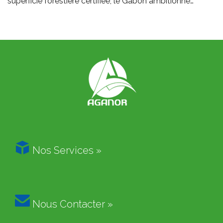
superficie forestière certifiée, le Gabon ambitionne…

Nos Services »

Nous Contacter »