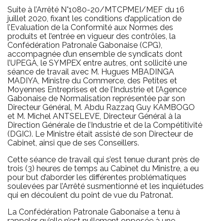
Suite à l’Arrêté N°1080-20/MTCPMEI/MEF du 16
juillet 2020, fixant les conditions d’application de
l’Evaluation de la Conformité aux Normes des
produits et l’entrée en vigueur des contrôles, la
Confédération Patronale Gabonaise (CPG),
accompagnée d’un ensemble de syndicats dont
l’UPEGA, le SYMPEX entre autres, ont sollicité une
séance de travail avec M. Hugues MBADINGA
MADIYA, Ministre du Commerce, des Petites et
Moyennes Entreprises et de l’Industrie et l’Agence
Gabonaise de Normalisation représentée par son
Directeur Général, M. Abdu Razzaq Guy KAMBOGO
et M. Michel ANTSELEVE, Directeur Général à la
Direction Générale de l’Industrie et de la Compétitivité
(DGIC). Le Ministre était assisté de son Directeur de
Cabinet, ainsi que de ses Conseillers.
Cette séance de travail qui s’est tenue durant près de
trois (3) heures de temps au Cabinet du Ministre, a eu
pour but d’aborder les différentes problématiques
soulevées par l’Arrêté susmentionné et les inquiétudes
qui en découlent du point de vue du Patronat.
La Confédération Patronale Gabonaise a tenu à
rappeler qu’elle n’est nullement opposée à une