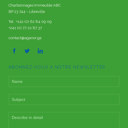
Charbonnages Immeuble ABC
BP 23 744 – Libreville
Tel : +241 (0) 62 84 09 09
+241 (0) 77 10 87 37
contact@aganor.ga



ABONNEZ-VOUS A NOTRE NEWSLETTER